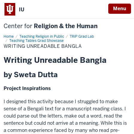
Menu
IU
Center for
Religion & the Human
Home
Writing
Teaching Religion in Public
TRiP Grad Lab
Unreadable
Teaching Tables Grad Showcase
Bangla
WRITING UNREADABLE BANGLA
Writing Unreadable Bangla
by Sweta Dutta
Project Inspirations
I designed this activity because I struggled to make
sense of a Bengali text for a manuscript reading class. I
could parse out the letters, make out a word, read the
sentence but could not arrive at a meaning. While this is
a common experience faced by many who read pre-